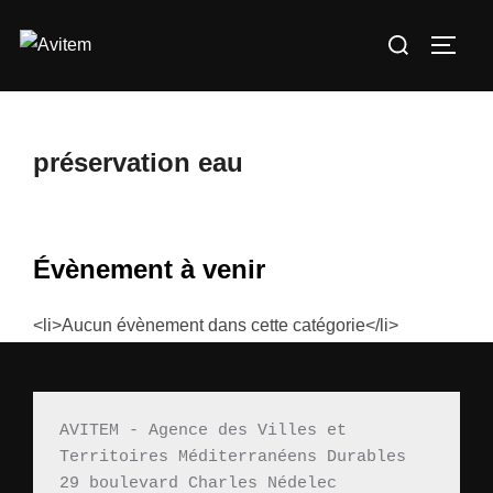
Aller
Rechercher :
au
PERM
contenu
préservation eau
Évènement à venir
<li>Aucun évènement dans cette catégorie</li>
AVITEM - Agence des Villes et 
Territoires Méditerranéens Durables 
29 boulevard Charles Nédelec 