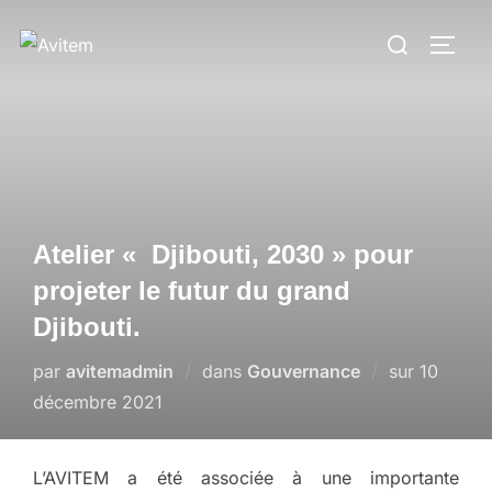
Aller
Rechercher :
au
PERM
contenu
Atelier « Djibouti, 2030 » pour
projeter le futur du grand
Djibouti.
Publié
par
avitemadmin
dans
Gouvernance
sur
10
le
décembre 2021
L’AVITEM a été associée à une importante