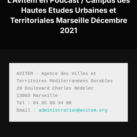
L’Avitem en Podcast / Campus des
Hautes Etudes Urbaines et
Territoriales Marseille Décembre
2021
AVITEM - Agence des Villes et 
Territoires Méditerranéens Durables 
29 boulevard Charles Nédelec 
13003 Marseille
Tél : 04 95 09 44 00
Email : 
administration@avitem.org