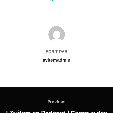
AUTEUR DE LA PUBLICATION
ÉCRIT PAR
avitemadmin
Navigation
de
Previous
Previous
l’article