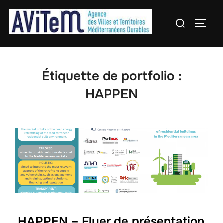
Aller
Rechercher :
au
PERM
contenu
Étiquette de portfolio :
HAPPEN
HAPPEN – Flyer de présentation