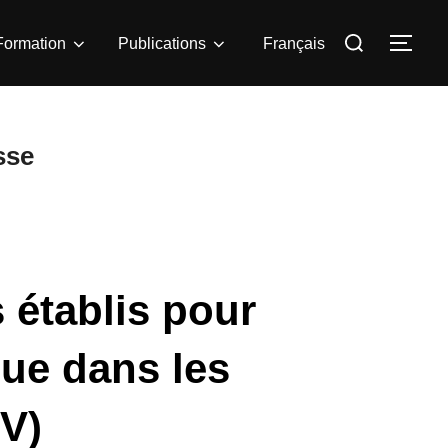
Rechercher :
Formation
Publications
Français
PER
sse
 établis pour
que dans les
EV)