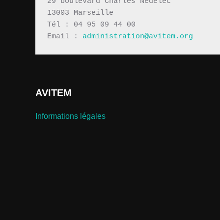
29 boulevard Charles Nédelec 
13003 Marseille
Tél : 04 95 09 44 00
Email : 
administration@avitem.org
AVITEM
Informations légales