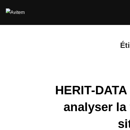
Aller
au
contenu
Ét
HERIT-DATA –
analyser la
si