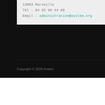
13003 Marseille
Tél : 04 95 09 44 00
Email : 
administration@avitem.org
Copyright © 2026 Avitem