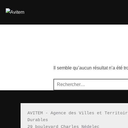
Aller
au
contenu
Il semble qu’aucun résultat n’a été t
Recherche
pour :
AVITEM - Agence des Villes et Territoir
Durables 
29 boulevard Charles Nédelec 