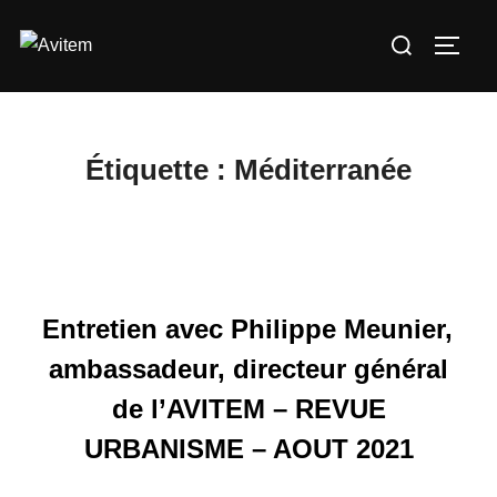
Aller
Rechercher :
au
PERM
contenu
Étiquette :
Méditerranée
Entretien avec Philippe Meunier,
ambassadeur, directeur général
de l’AVITEM – REVUE
URBANISME – AOUT 2021