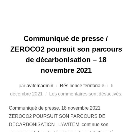
Communiqué de presse /
ZEROCO2 poursuit son parcours
de décarbonisation – 18
novembre 2021
Publié
par
avitemadmin
Résilience territoriale
6
le
décembre 2021
Les commentaires sont désactivés.
Communiqué de presse, 18 novembre 2021
ZEROCO2 POURSUIT SON PARCOURS DE
DÉCARBONISATION L’AVITEM continue son