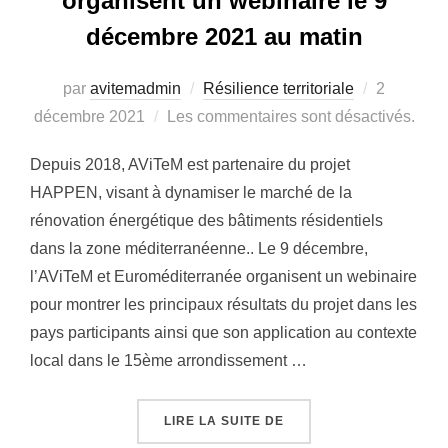
organisent un webinaire le 9
décembre 2021 au matin
Publié
par
avitemadmin
Résilience territoriale
2
le
décembre 2021
Les commentaires sont désactivés.
Depuis 2018, AViTeM est partenaire du projet
HAPPEN, visant à dynamiser le marché de la
rénovation énergétique des bâtiments résidentiels
dans la zone méditerranéenne.. Le 9 décembre,
l’AViTeM et Euroméditerranée organisent un webinaire
pour montrer les principaux résultats du projet dans les
pays participants ainsi que son application au contexte
local dans le 15ème arrondissement …
« AVITEM ET EUROMÉDI
LIRE LA SUITE DE