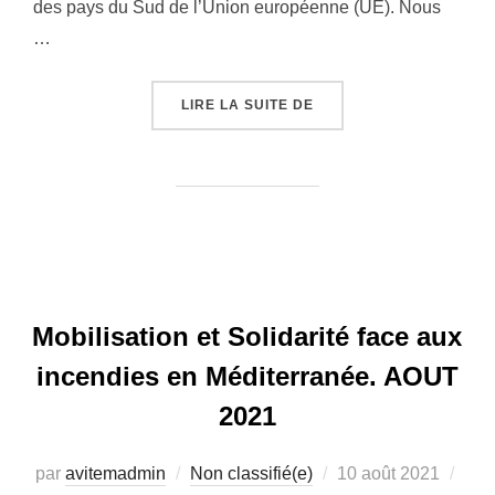
des pays du Sud de l’Union européenne (UE). Nous
…
« DÉCLARATION DU 8ÈM
LIRE LA SUITE DE
Mobilisation et Solidarité face aux
incendies en Méditerranée. AOUT
2021
Publié
par
avitemadmin
Non classifié(e)
10 août 2021