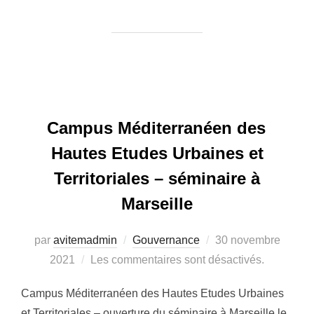
Campus Méditerranéen des
Hautes Etudes Urbaines et
Territoriales – séminaire à
Marseille
Publié
par
avitemadmin
Gouvernance
30 novembre
le
2021
Les commentaires sont désactivés.
Campus Méditerranéen des Hautes Etudes Urbaines
et Territoriales – ouverture du séminaire à Marseille le